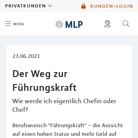
MLP
privatkunden
kunden-login
menü
Inhalt
diese website durchsuchen
mlp berater finden
23.06.2021
Der Weg zur
Führungskraft
Wie werde ich eigentlich Chefin oder
Chef?
Berufswunsch "Führungskraft" – die Aussicht
auf einen hohen Status und mehr Geld auf