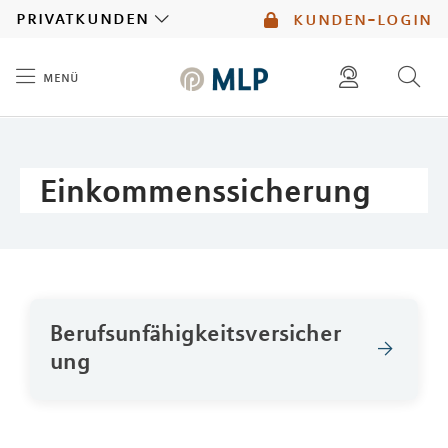
MLP
privatkunden
kunden-login
menü
Inhalt
diese website durchsuchen
mlp berater finden
Einkommenssicherung
Berufsunfähigkeitsversicher
ung