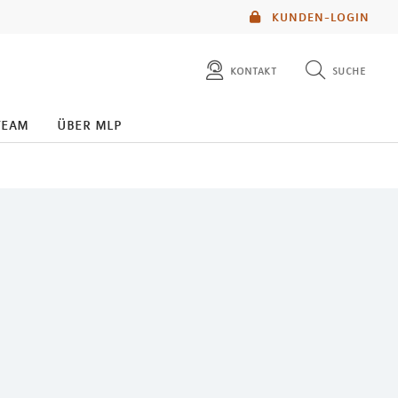
KUNDEN-LOGIN
kontakt
suche
diese website durchsuchen
team
über mlp
mlp berater finden