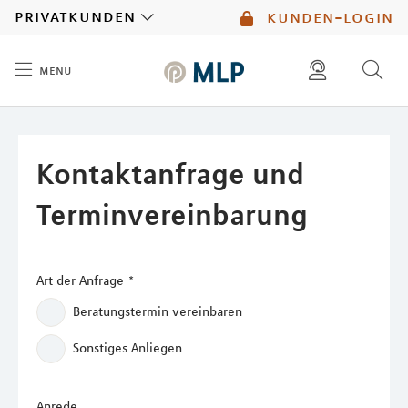
MLP
privatkunden
kunden-login
menü
Inhalt
diese website durchsuchen
mlp berater finden
Kontaktanfrage und
Terminvereinbarung
Art der Anfrage
*
Beratungstermin vereinbaren
Sonstiges Anliegen
Anrede