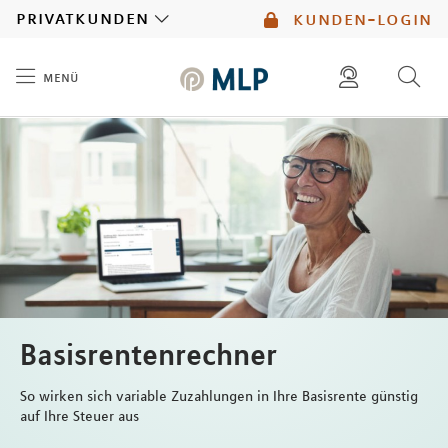
MLP
privatkunden
kunden-login
menü
Inhalt
diese website durchsuchen
mlp berater finden
Basisrentenrechner
So wirken sich variable Zuzahlungen in Ihre Basisrente günstig
auf Ihre Steuer aus