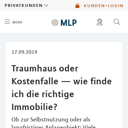
MLP
privatkunden
kunden-login
menü
Inhalt
diese website durchsuchen
mlp berater finden
17.09.2014
Traumhaus oder
Kostenfalle — wie finde
ich die richtige
Immobilie?
Ob zur Selbstnutzung oder als
langfristiges Anlageobjekt: Viele