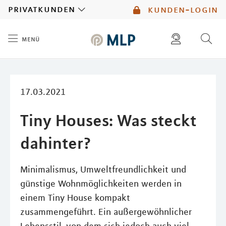
MLP
privatkunden
kunden-login
menü
Inhalt
diese website durchsuchen
mlp berater finden
17.03.2021
Tiny Houses: Was steckt
dahinter?
Minimalismus, Umweltfreundlichkeit und
günstige Wohnmöglichkeiten werden in
einem Tiny House kompakt
zusammengeführt. Ein außergewöhnlicher