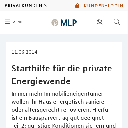
MLP
privatkunden
kunden-login
menü
Inhalt
diese website durchsuchen
mlp berater finden
11.06.2014
Starthilfe für die private
Energiewende
Immer mehr Immobilieneigentümer
wollen ihr Haus energetisch sanieren
oder altersgerecht renovieren. Hierfür
ist ein Bausparvertrag gut geeignet –
Teil 2: günstige Konditionen sichern und