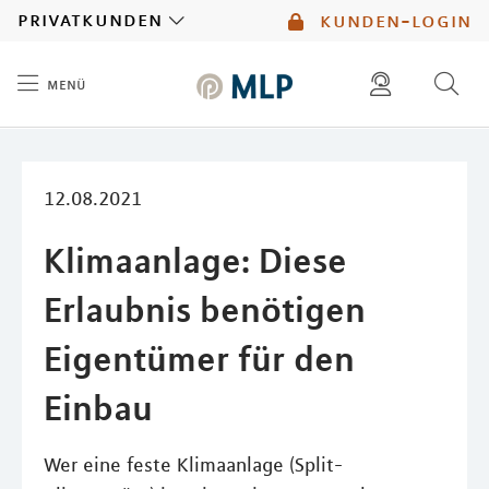
MLP
privatkunden
kunden-login
menü
Inhalt
diese website durchsuchen
mlp berater finden
12.08.2021
Klimaanlage: Diese
Erlaubnis benötigen
Eigentümer für den
Einbau
Wer eine feste Klimaanlage (Split-