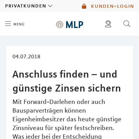
MLP
privatkunden
kunden-login
menü
Inhalt
diese website durchsuchen
mlp berater finden
04.07.2018
Anschluss finden – und
günstige Zinsen sichern
Mit Forward-Darlehen oder auch
Bausparverträgen können
Eigenheimbesitzer das heute günstige
Zinsniveau für später festschreiben.
Was jeder bei der Entscheidung