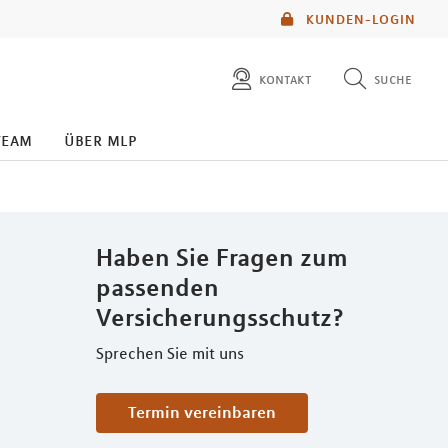
KUNDEN-LOGIN
kontakt
suche
diese website durchsuchen
team
über mlp
mlp berater finden
Haben Sie Fragen zum
passenden
Versicherungsschutz?
Sprechen Sie mit uns
Termin vereinbaren