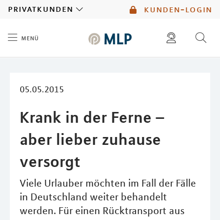
MLP
privatkunden
kunden-login
menü
Inhalt
diese website durchsuchen
mlp berater finden
05.05.2015
Krank in der Ferne –
aber lieber zuhause
versorgt
Viele Urlauber möchten im Fall der Fälle
in Deutschland weiter behandelt
werden. Für einen Rücktransport aus