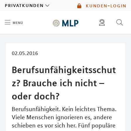
MLP
privatkunden
kunden-login
menü
Inhalt
diese website durchsuchen
mlp berater finden
02.05.2016
Berufsunfähigkeitsschut
z? Brauche ich nicht –
oder doch?
Berufsunfähigkeit. Kein leichtes Thema.
Viele Menschen ignorieren es, andere
schieben es vor sich her. Fünf populäre